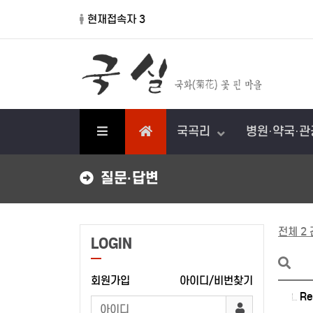
현재접속자 3
국곡리
병원·약국·
질문·답변
전체 2 
LOGIN
회원가입
아이디/비번찾기
R