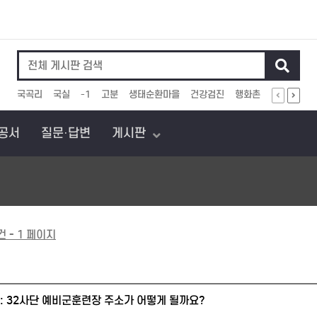
인기검색어
국곡리
국실
-1
고분
생태순환마을
건강검진
행화촌
유기농산물
관공서
질문·답변
게시판
건 - 1 페이지
e: 32사단 예비군훈련장 주소가 어떻게 될까요?