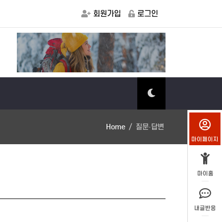
회원가입
로그인
마을소식
유기농
Home
질문·답변
마이페이지
마이홈
내글반응