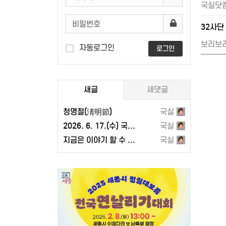
국실닷
32사단
보리보
자동로그인
로그인
새글
새댓글
청명절(淸明節)
국실
2026. 6. 17.(수) 국곡리와 이웃 마을 주민들이 함께 고압선로 통과 반대집회를 하다
국실
지금은 이야기 할 수 있는 먼 옛날이야기
국실