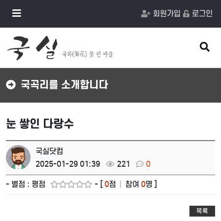
메
회원가입
로그인
뉴
버
튼
검
색
버
튼
국곡리를 소개합니다
눈 쌓인 다랑수
국실닷컴
2025-01-29 01:39
221
0
- 별점 : 평점
- [
0
점
|
참여
0
명 ]
목록