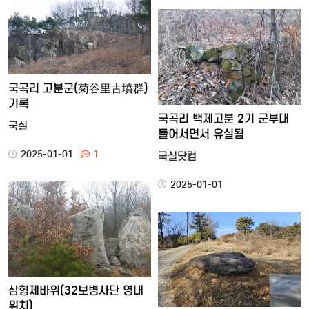
국곡리 고분군(菊谷里古墳群)
기록
국곡리 백제고분 2기 군부대
국실
들어서면서 유실됨
2025-01-01
1
국실닷컴
2025-01-01
삼형제바위(32보병사단 영내
위치)