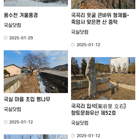
용수천 겨울풍경
국곡리 웃굴 큰바위 형제들-
죽암사 맞은편 산 중턱
국실닷컴
국실닷컴
2025-01-29
2025-01-12
국실 마을 초입 팽나무
국곡리 입석(菊谷里 立石)
국실닷컴
향토문화유산 제52호
2025-01-12
국실닷컴
2025-01-12