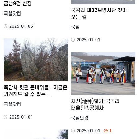
금남9경 선정
국곡리 제32보병사단 찾아
국실닷컴
오는 길
2025-01-05
국실
2025-01-01
죽암사 뒷편 큰바위들.. 지금은
가려해도 갈 수 없는 …
지신(地神)밟기-국곡리
국실닷컴
태을민속공예사
2025-01-01
국실닷컴
2025-01-01
1