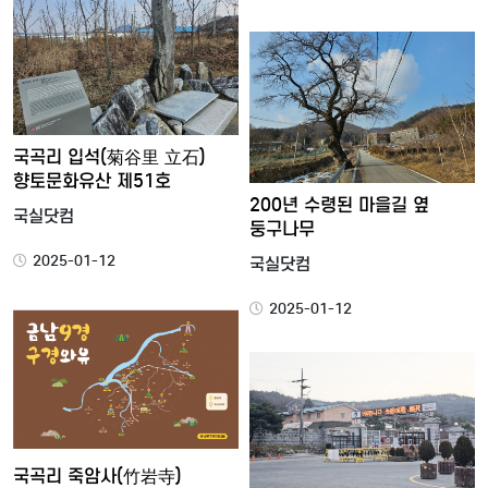
국곡리 입석(菊谷里 立石)
향토문화유산 제51호
200년 수령된 마을길 옆
국실닷컴
둥구나무
2025-01-12
국실닷컴
2025-01-12
국곡리 죽암사(竹岩寺)