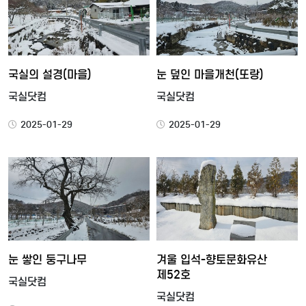
국실의 설경(마을)
눈 덮인 마을개천(또랑)
국실닷컴
국실닷컴
2025-01-29
2025-01-29
눈 쌓인 둥구나무
겨울 입석-향토문화유산
제52호
국실닷컴
국실닷컴