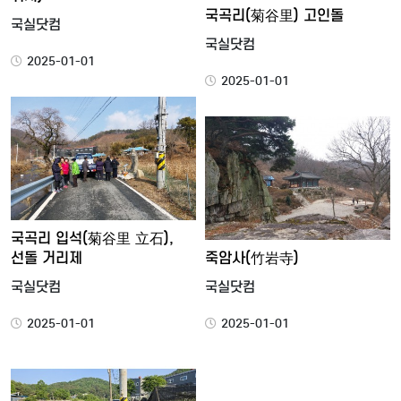
국곡리(菊谷里) 고인돌
국실닷컴
국실닷컴
2025-01-01
2025-01-01
국곡리 입석(菊谷里 立石),
선돌 거리제
죽암사(竹岩寺)
국실닷컴
국실닷컴
2025-01-01
2025-01-01