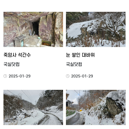
죽암사 석간수
눈 쌓인 대바위
국실닷컴
국실닷컴
2025-01-29
2025-01-29