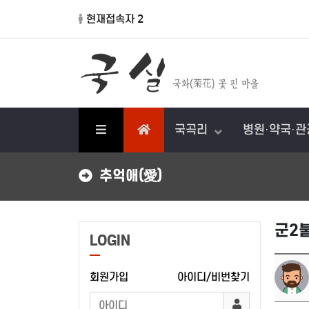
현재접속자 2
국곡리
병원·약국·
추억애(愛)
군2
LOGIN
회원가입
아이디/비번찾기