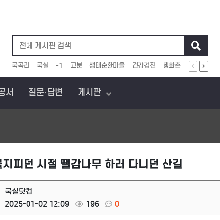
인기검색어
국곡리
국실
-1
고분
생태순환마을
건강검진
행화촌
유기농산물
관공서
질문·답변
게시판
불지피던 시절 땔감나무 하러 다니던 산길
국실닷컴
2025-01-02 12:09
196
0