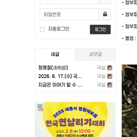
- 첨부파
- 첨부파
- 첨부파
자동로그인
로그인
- 별점 
새글
새댓글
청명절(淸明節)
국실
2026. 6. 17.(수) 국곡리와 이웃 마을 주민들이 함께 고압선로 통과 반대집회를 하다
국실
지금은 이야기 할 수 있는 먼 옛날이야기
국실