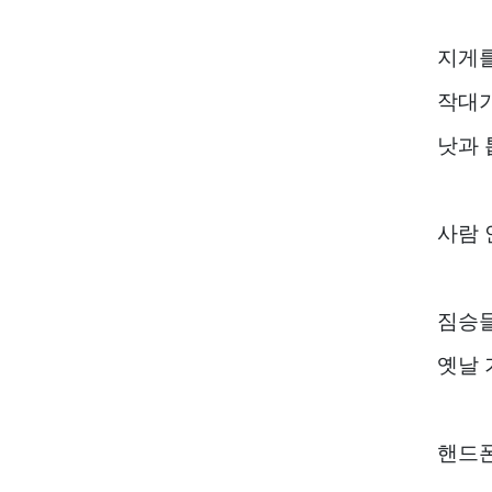
지게를
작대기
낫과 
사람 
짐승들
옛날 
핸드폰