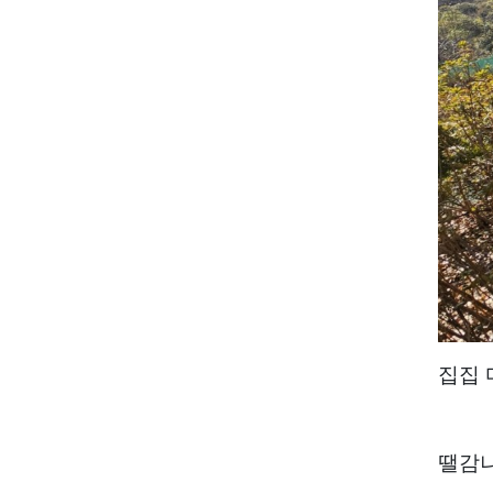
집집 
땔감나