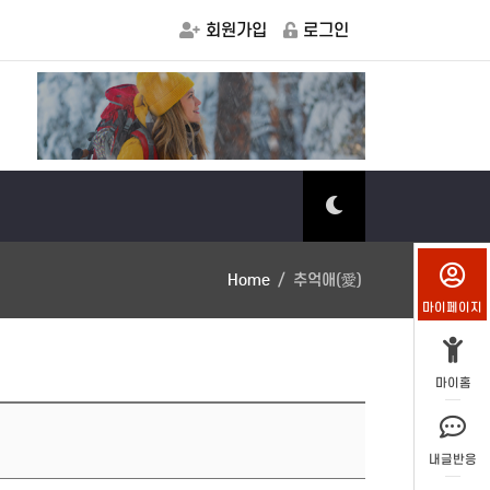
회원가입
로그인
마을소식
유기농
Home
추억애(愛)
마이페이지
마이홈
내글반응