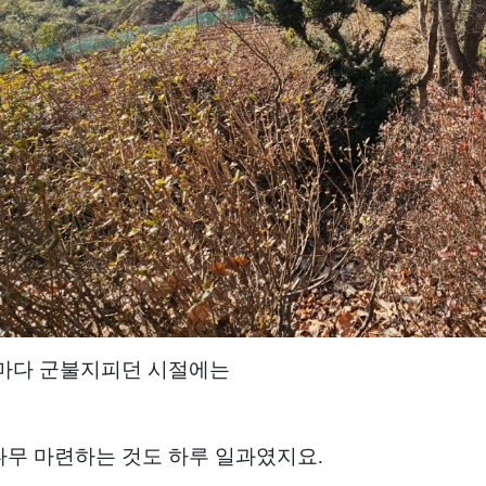
마다 군불지피던 시절에는
무 마련하는 것도 하루 일과였지요.