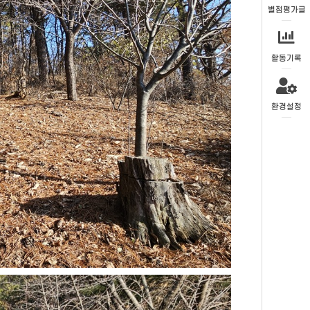
별점평가글
활동기록
환경설정