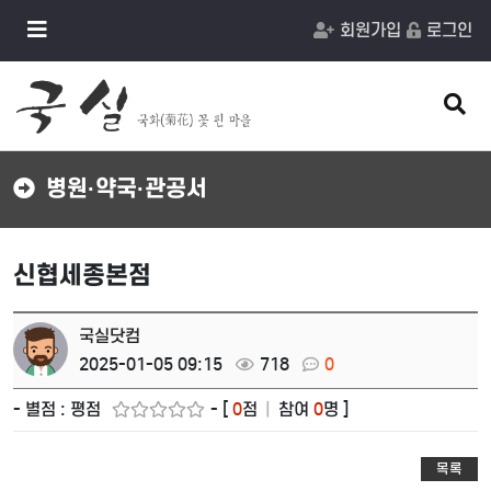
메
회원가입
로그인
뉴
버
튼
검
색
버
튼
병원·약국·관공서
신협세종본점
국실닷컴
2025-01-05 09:15
718
0
- 별점 : 평점
- [
0
점
|
참여
0
명 ]
목록