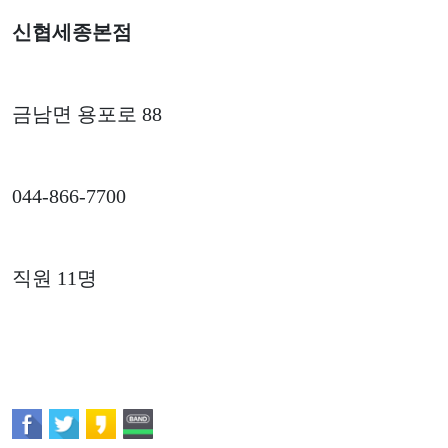
신협세종본점
금남면 용포로 88
044-866-7700
직원 11명